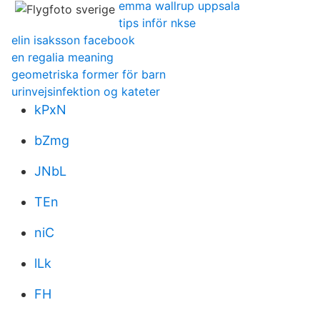
emma wallrup uppsala
tips inför nkse
elin isaksson facebook
en regalia meaning
geometriska former för barn
urinvejsinfektion og kateter
kPxN
bZmg
JNbL
TEn
niC
lLk
FH