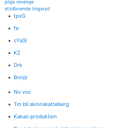
piigs revenge
stödboende tingsryd
tpxG
fe
cYsGl
KZ
Drk
Bnnjz
No voc
Tm bil skinnskatteberg
Kakao produktion