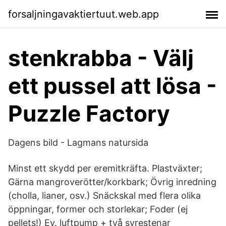
forsaljningavaktiertuut.web.app
stenkrabba - Välj
ett pussel att lösa -
Puzzle Factory
Dagens bild - Lagmans natursida
Minst ett skydd per eremitkräfta. Plastväxter;
Gärna mangroverötter/korkbark; Övrig inredning
(cholla, lianer, osv.) Snäckskal med flera olika
öppningar, former och storlekar; Foder (ej
pellets!) Ev. luftpump + två syrestenar