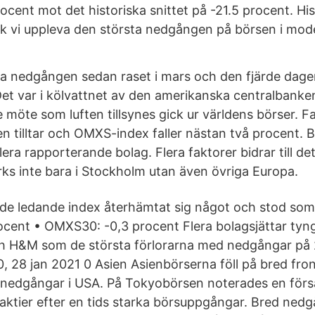
rocent mot det historiska snittet på -21.5 procent. His
k vi uppleva den största nedgången på börsen i mode
ta nedgången sedan raset i mars och den fjärde dage
 Det var i kölvattnet av den amerikanska centralbanke
möte som luften tillsynes gick ur världens börser. Fa
 tilltar och OMXS-index faller nästan två procent. 
lera rapporterande bolag. Flera faktorer bidrar till de
ks inte bara i Stockholm utan även övriga Europa.
de ledande index återhämtat sig något och stod som f
cent • OMXS30: -0,3 procent Flera bolagsjättar ty
ch H&M som de största förlorarna med nedgångar på 2,1
0, 28 jan 2021 0 Asien Asienbörserna föll på bred fro
 nedgångar i USA. På Tokyobörsen noterades en försä
 aktier efter en tids starka börsuppgångar. Bred ned