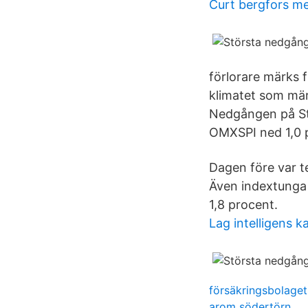
Curt bergfors me
förlorare märks f
klimatet som mär
Nedgången på Sto
OMXSPI ned 1,0 
Dagen före var t
Även indextunga 
1,8 procent.
Lag intelligens 
försäkringsbolage
arom södertörn