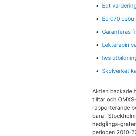
Eqt varderin
Eo 070 cebu 
Garanteras fr
Lekterapin v
Iws utbildni
Skolverket k
Aktien backade h
tilltar och OMXS-
rapporterande bol
bara i Stockholm
nedgångs-grafen
perioden 2010-2