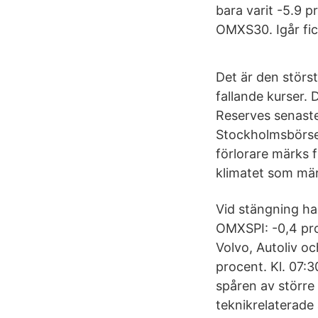
bara varit -5.9 p
OMXS30. Igår fic
Det är den störs
fallande kurser.
Reserves senaste 
Stockholmsbörsen
förlorare märks f
klimatet som mär
Vid stängning ha
OMXSPI: -0,4 pro
Volvo, Autoliv o
procent. Kl. 07:3
spåren av större
teknikrelaterade