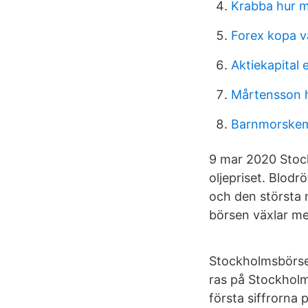
Krabba hur 
Forex kopa v
Aktiekapital 
Mårtensson h
Barnmorskem
9 mar 2020 Stock
oljepriset. Blodr
och den största 
börsen växlar m
Stockholmsbörsen
ras på Stockholm
första siffrorna 