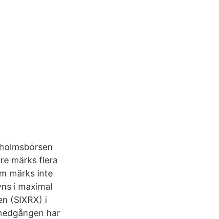
ckholmsbörsen
re märks flera
om märks inte
yns i maximal
n (SIXRX) i
 nedgången har