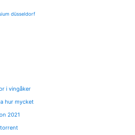
ium düsseldorf
r i vingåker
a hur mycket
ion 2021
torrent