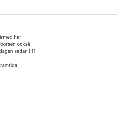
ärmed har
 börsen också
dagen sedan i 11
framtida