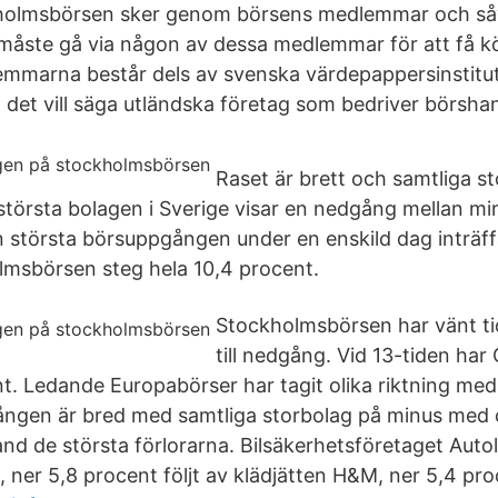
holmsbörsen sker genom börsens medlemmar och så
måste gå via någon av dessa medlemmar för att få köp
emmarna består dels av svenska värdepappersinstitut
det vill säga utländska företag som bedriver börshan
Raset är brett och samtliga st
törsta bolagen i Sverige visar en nedgång mellan minu
n största börsuppgången under en enskild dag inträf
msbörsen steg hela 10,4 procent.
Stockholmsbörsen har vänt t
till nedgång. Vid 13-tiden ha
nt. Ledande Europabörser har tagit olika riktning med
ngen är bred med samtliga storbolag på minus med c
nd de största förlorarna. Bilsäkerhetsföretaget Auto
 ner 5,8 procent följt av klädjätten H&M, ner 5,4 pro