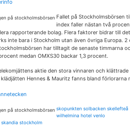
rinfo
Fallet på Stockholmsbörsen t
index faller nästan två proce
lera rapporterande bolag. Flera faktorer bidrar till de
ks inte bara i Stockholm utan även övriga Europa. 2 
ckholmsbörsen har tilltagit de senaste timmarna och
procent medan OMXS30 backar 1,3 procent.
elekomjättens aktie den stora vinnaren och klättrade
klädjätten Hennes & Mauritz fanns bland förlorarna 
kannetecken
skopunkten solbacken skellefteå
wilhelmina hotel venlo
t skandia stockholm