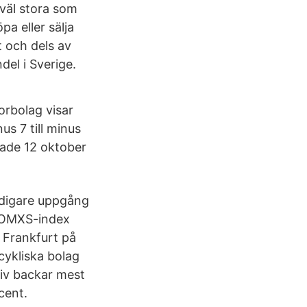
väl stora som
a eller sälja
 och dels av
del i Sverige.
orbolag visar
s 7 till minus
fade 12 oktober
idigare uppgång
r OMXS-index
 Frankfurt på
ykliska bolag
liv backar mest
cent.