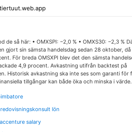
ktiertuut.web.app
tod de så här: • OMXSPI: −2,0 % • OMXS30: −2,3 % D
n gjort sin sämsta handelsdag sedan 28 oktober, då
ent. För breda OMSXPI blev det den sämsta handels
backade 4,9 procent. Avkastning utifrån backtest på
. Historisk avkastning ska inte ses som garanti för 
nansiella tillgångar kan både öka och minska i värde.
oimbatore
 redovisningskonsult lön
 accenture salary