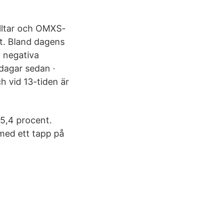
illtar och OMXS-
nt. Bland dagens
t negativa
dagar sedan ·
 vid 13-tiden är
 5,4 procent.
med ett tapp på