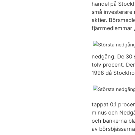
handel på Stock
små investerare 
aktier. Börsmedl
fjärrmedlemmar , 
nedgång. De 30 s
tolv procent. De
1998 då Stockhol
tappat 0,1 proce
minus och Nedgå
och bankerna bla
av börsbjässarna,