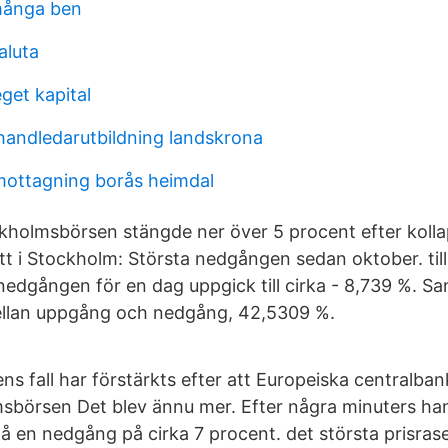
många ben
aluta
eget kapital
andledarutbildning landskrona
ottagning borås heimdal
holmsbörsen stängde ner över 5 procent efter kolla
ött i Stockholm: Största nedgången sedan oktober. till
nedgången för en dag uppgick till cirka - 8,739 %. Sa
ellan uppgång och nedgång, 42,5309 %.
s fall har förstärkts efter att Europeiska centralban
sbörsen Det blev ännu mer. Efter några minuters ha
på en nedgång på cirka 7 procent. det största prisrase