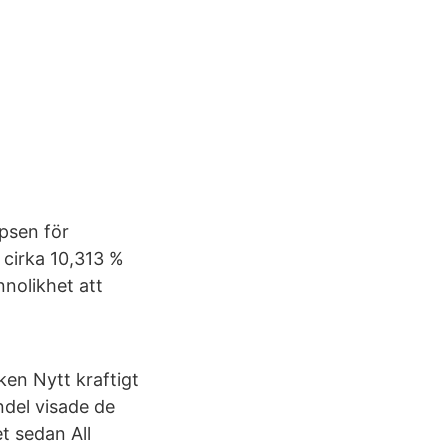
psen för
 cirka 10,313 %
nnolikhet att
ken Nytt kraftigt
ndel visade de
t sedan All