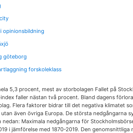
g
city
i opinionsbildning
äxjö
ng göteborg
artlaggning forskoleklass
ela 5,3 procent, mest av storbolagen Fallet på Sto
index faller nästan två procent. Bland dagens förlora
ag. Flera faktorer bidrar till det negativa klimatet s
 utan även övriga Europa. De största nedgångarna s
 nedan: Maximala nedgångarna för Stockholmsbörse
019 i jämförelse med 1870-2019. Den genomsnittliga