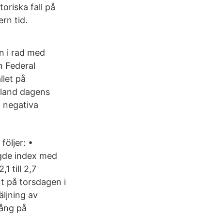
toriska fall på
rn tid.
n i rad med
n Federal
llet på
Bland dagens
t negativa
öljer: •
ngde index med
 till 2,7
nt på torsdagen i
ljning av
gång på