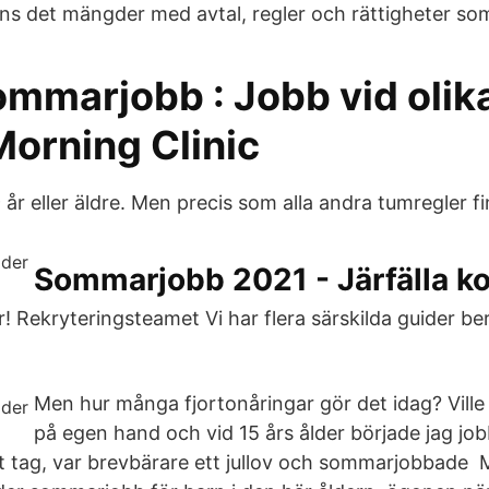
s det mängder med avtal, regler och rättigheter som
mmarjobb : Jobb vid olika
Morning Clinic
 29 år eller äldre. Men precis som alla andra tumregler 
Sommarjobb 2021 - Järfälla 
ar! Rekryteringsteamet Vi har flera särskilda guider b
Men hur många fjortonåringar gör det idag? Ville
på egen hand och vid 15 års ålder började jag jo
t tag, var brevbärare ett jullov och sommarjobbade