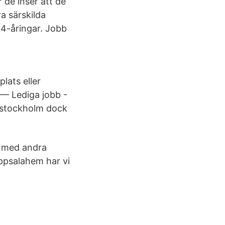
de inser att de
ra särskilda
14-åringar. Jobb
lats eller
 — Lediga jobb -
n stockholm dock
s med andra
ppsalahem har vi