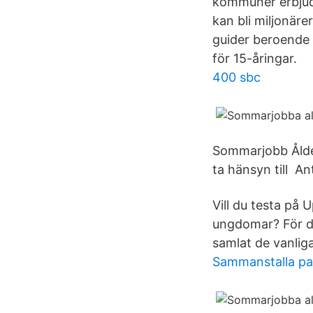
kommuner erbjude
kan bli miljonärer
guider beroende p
för 15-åringar.
400 sbc
Sommarjobb Ålder
ta hänsyn till A
Vill du testa på
ungdomar? För d
samlat de vanlig
Sammanstalla pa