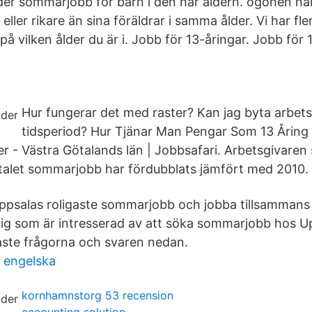
r sommarjobb för barn i den här åldern. ögonen när 
 eller rikare än sina föräldrar i samma ålder. Vi har fle
å vilken ålder du är i. Jobb för 13-åringar. Jobb för 
Hur fungerar det med raster? Kan jag byta arbetsp
tidsperiod? Hur Tjänar Man Pengar Som 13 Åring
 - Västra Götalands län | Jobbsafari. Arbetsgivare
ntalet sommarjobb har fördubblats jämfört med 2010.
 Uppsalas roligaste sommarjobb och jobba tillsamman
ig som är intresserad av att söka sommarjobb hos U
aste frågorna och svaren nedan.
 engelska
kornhamnstorg 53 recension