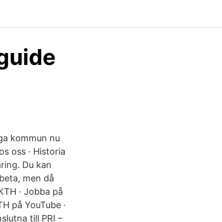
guide
unga kommun nu
os oss · Historia
aring. Du kan
arbeta, men då
 KTH · Jobba på
KTH på YouTube ·
utna till PRI –