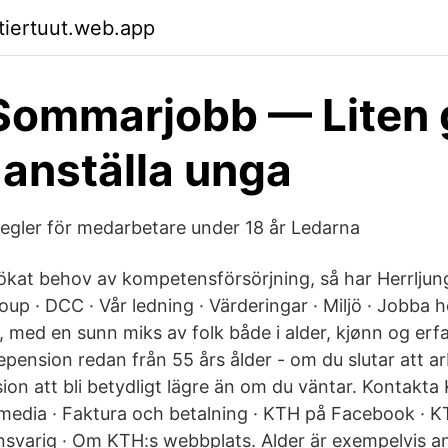
ktiertuut.web.app
Sommarjobb — Liten 
 anställa unga
regler för medarbetare under 18 år Ledarna
 ökat behov av kompetensförsörjning, så har Herrlj
oup · DCC · Vår ledning · Värderingar · Miljö · Jobba h
, med en sunn miks av folk både i alder, kjønn og erf
tepension redan från 55 års ålder - om du slutar att 
on att bli betydligt lägre än om du väntar. Kontakta
media · Faktura och betalning · KTH på Facebook · 
varig · Om KTH:s webbplats. Alder är exempelvis ansl