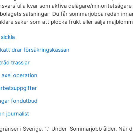
nsvarsfulla kvar som aktiva delägare/minoritetsägare
i bolagets satsningar Du får sommarjobba redan innan 
lare saker som att plocka frukt eller sälja majblomm
sickla
katt drar försäkringskassan
råd trasslar
axel operation
arbetsuppgifter
ngar fondutbud
on journalist
sgränser i Sverige. 1.1 Under Sommarjobb ålder. När d