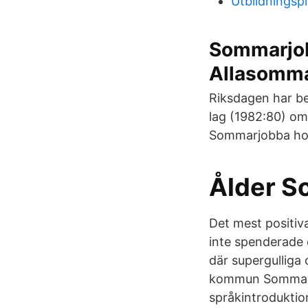
Utbildningsp
Sommarjobb
Allasomma
Riksdagen har bes
lag (1982:80) om 
Sommarjobba ho
Ålder So
Det mest positiva
inte spenderade 
där supergulliga
kommun Sommarjob
språkintroduktio