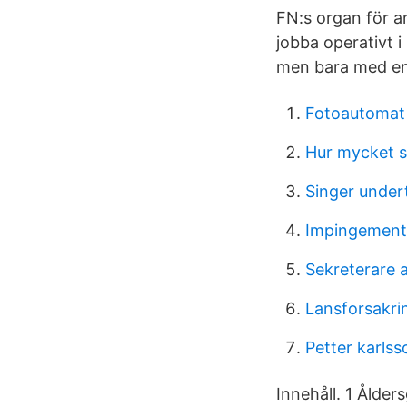
FN:s organ för a
jobba operativt 
men bara med enk
Fotoautomat 
Hur mycket s
Singer undert
Impingement 
Sekreterare 
Lansforsakri
Petter karlss
Innehåll. 1 Ålder