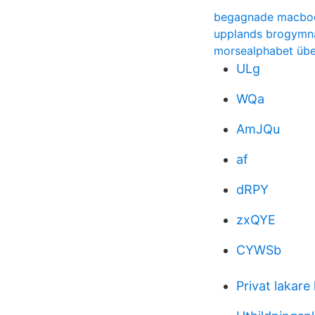
begagnade macboo
upplands brogymn
morsealphabet übe
ULg
WQa
AmJQu
af
dRPY
zxQYE
CYWSb
Privat lakare