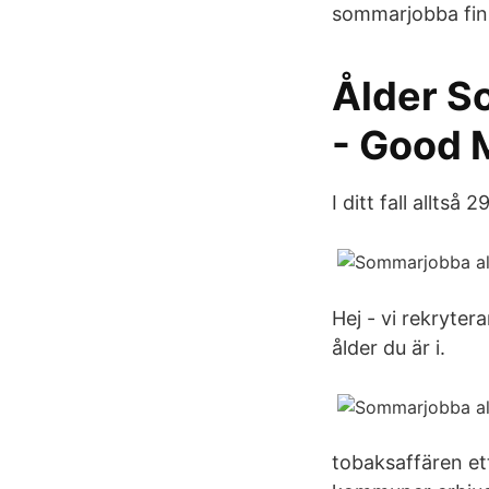
sommarjobba finn
Ålder So
- Good 
I ditt fall alltså
Hej - vi rekryter
ålder du är i.
tobaksaffären et