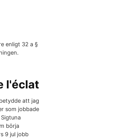
re enligt 32 a §
lningen.
 l'éclat
 betydde att jag
jer som jobbade
 Sigtuna
m börja
 9 jul jobb