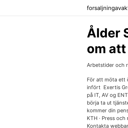
forsaljningava
Ålder 
om att
Arbetstider och 
För att möta ett
infört Exertis Gr
på IT, AV og ENT
börja ta ut tjäns
kommer din pensi
KTH · Press och 
Kontakta webbans