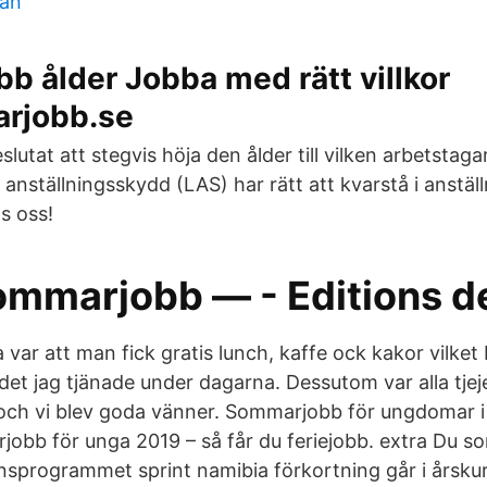
lan
 ålder Jobba med rätt villkor
rjobb.se
lutat att stegvis höja den ålder till vilken arbetstaga
anställningsskydd (LAS) har rätt att kvarstå i anstäl
s oss!
mmarjobb — - Editions de
 var att man fick gratis lunch, kaffe ock kakor vilket
det jag tjänade under dagarna. Dessutom var alla tje
 och vi blev goda vänner. Sommarjobb för ungdomar i
b för unga 2019 – så får du feriejobb. extra Du so
nsprogrammet sprint namibia förkortning går i årskurs