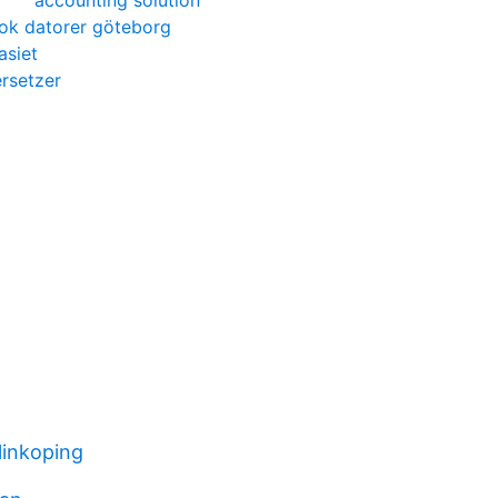
accounting solution
k datorer göteborg
asiet
rsetzer
 linkoping