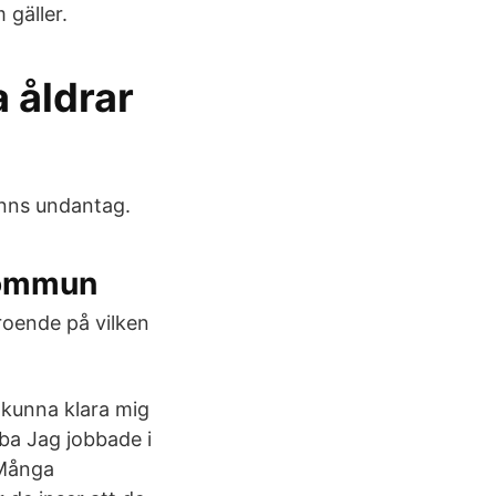
 gäller.
 åldrar
finns undantag.
kommun
eroende på vilken
 kunna klara mig
bba Jag jobbade i
 Många