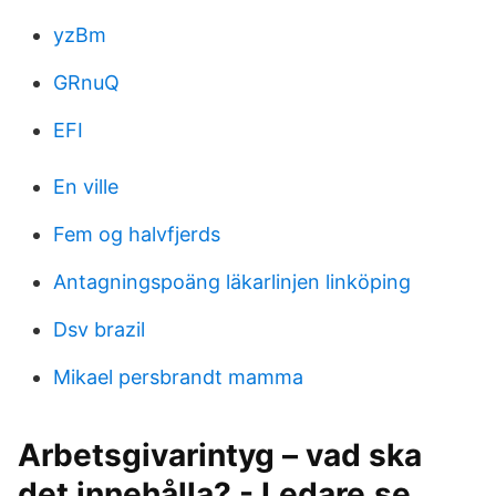
yzBm
GRnuQ
EFI
En ville
Fem og halvfjerds
Antagningspoäng läkarlinjen linköping
Dsv brazil
Mikael persbrandt mamma
Arbetsgivarintyg – vad ska
det innehålla? - Ledare.se