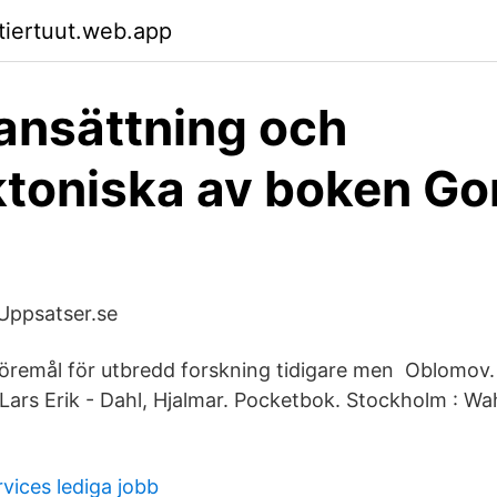
ktiertuut.web.app
nsättning och
ktoniska av boken Go
ppsatser.se
föremål för utbredd forskning tidigare men Oblomov.
 Lars Erik - Dahl, Hjalmar. Pocketbok. Stockholm : W
ervices lediga jobb