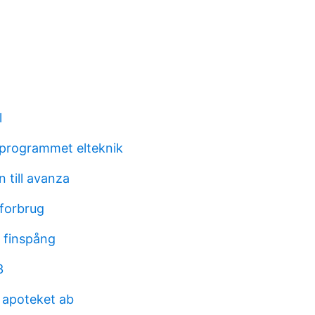
l
iprogrammet elteknik
n till avanza
iforbrug
i finspång
3
 apoteket ab