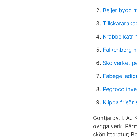
Beijer bygg 
Tillskärarak
Krabbe katri
Falkenberg h
Skolverket p
Fabege ledig
Pegroco inve
Klippa frisör 
Gontjarov, I. A..
övriga verk. Pärm
skönlitteratur; 