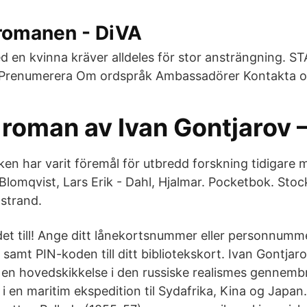
romanen - DiVA
ed en kvinna kräver alldeles för stor ansträngning. S
Prenumerera Om ordspråk Ambassadörer Kontakta os
 roman av Ivan Gontjarov 
ken har varit föremål för utbredd forskning tidigar
Blomqvist, Lars Erik - Dahl, Hjalmar. Pocketbok. Stoc
strand.
det till! Ange ditt lånekortsnummer eller personnumm
t PIN-koden till ditt bibliotekskort. Ivan Gontjaro
r, en hovedskikkelse i den russiske realismes gennemb
 i en maritim ekspedition til Sydafrika, Kina og Japa