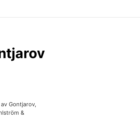
ntjarov
 av Gontjarov,
ahlström &