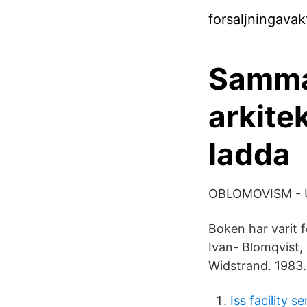
forsaljningava
Samma
arkite
ladda
OBLOMOVISM - U
Boken har varit 
Ivan- Blomqvist,
Widstrand. 1983.
Iss facility s