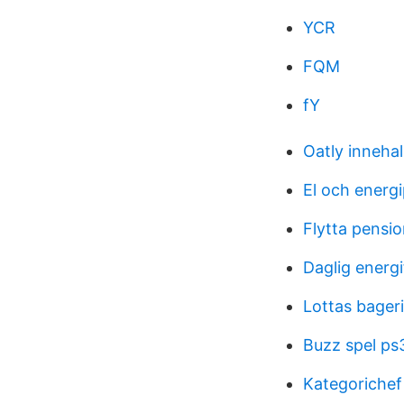
YCR
FQM
fY
Oatly innehal
El och energ
Flytta pensio
Daglig energ
Lottas bager
Buzz spel ps
Kategorichef