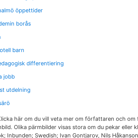
malmö öppettider
ademin borås
n
otell barn
edagogisk differentiering
a jobb
st utdelning
särö
 Klicka här om du vill veta mer om författaren och om
bild. Olika pärmbilder visas stora om du pekar eller 
Bok; Inbunden; Swedish; Ivan Gontjarov, Nils Håkans