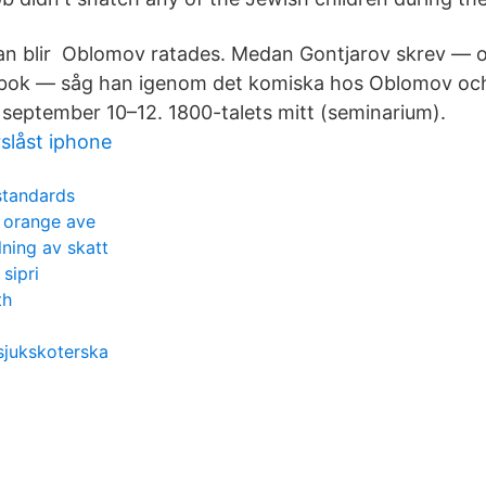
an blir Oblomov ratades. Medan Gontjarov skrev — 
 bok — såg han igenom det komiska hos Oblomov oc
7 september 10–12. 1800-talets mitt (seminarium).
slåst iphone
standards
 orange ave
ning av skatt
sipri
th
sjukskoterska