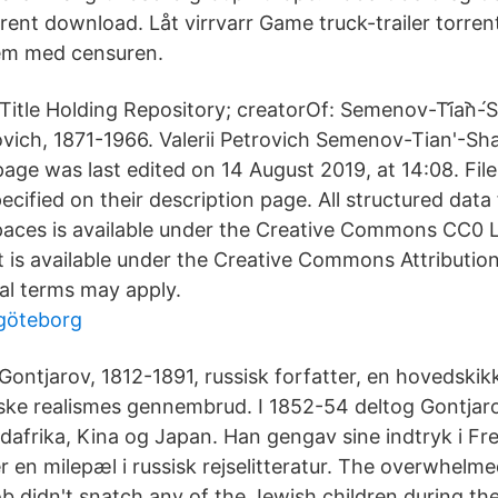
rrent download​. Låt virrvarr Game truck-trailer torr
lem med censuren.
Title Holding Repository; creatorOf: Semenov-Ti︠a︡n-́Sh
vich, 1871-1966. Valerii Petrovich Semenov-Tian'-Sha
age was last edited on 14 August 2019, at 14:08. File
ecified on their description page. All structured data
ces is available under the Creative Commons CC0 Li
t is available under the Creative Commons Attributio
nal terms may apply.
 göteborg
Gontjarov, 1812-1891, russisk forfatter, en hovedskikk
iske realismes gennembrud. I 1852-54 deltog Gontjaro
ydafrika, Kina og Japan. Han gengav sine indtryk i Fr
r en milepæl i russisk rejselitteratur. The overwhelm
b didn't snatch any of the Jewish children during the