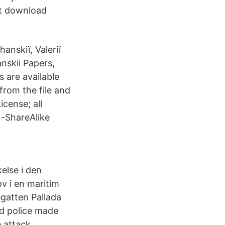
ent download
anskiĭ, Valeriĭ
nskii Papers,
s are available
 from the file and
cense; all
n-ShareAlike
else i den
v i en maritim
egatten Pallada
ed police made
 attack.