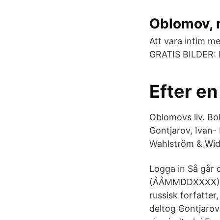
Oblomov, 
Att vara intim m
GRATIS BILDER: 
Efter en
Oblomovs liv. Bo
Gontjarov, Ivan- 
Wahlström & Wid
Logga in Så går 
(ÅÅMMDDXXXX) sam
russisk forfatte
deltog Gontjarov