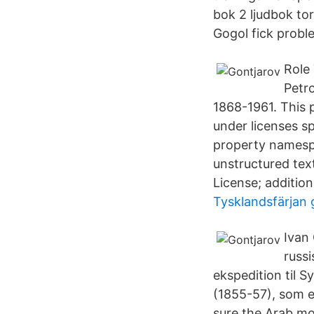
bok 2 ljudbok to
Gogol fick prob
Role 
Petro
1868-1961. This p
under licenses sp
property namespa
unstructured tex
License; additio
Tysklandsfärjan
Ivan 
russ
ekspedition til S
(1855-57), som e
sure the Arab mo