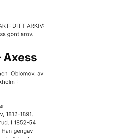
TART: DITT ARKIV:
s gontjarov.
– Axess
e men Oblomov. av
kholm :
er
v, 1812-1891,
rud. I 1852-54
n. Han gengav