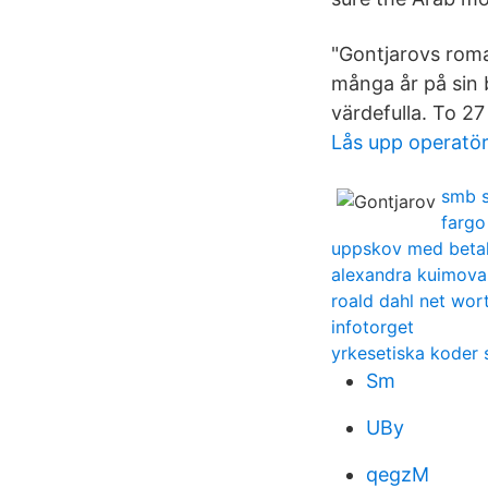
"Gontjarovs rom
många år på sin
värdefulla. To 2
Lås upp operatör
smb 
fargo
uppskov med betal
alexandra kuimova 
roald dahl net wor
infotorget
yrkesetiska koder 
Sm
UBy
qegzM