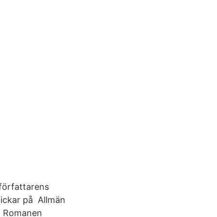
 författarens
klickar på Allmän
on Romanen