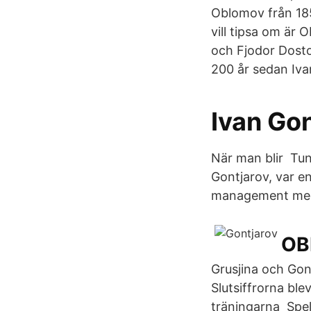
Oblomov från 185
vill tipsa om är 
och Fjodor Dostoj
200 år sedan Iva
Ivan Go
När man blir Tun
Gontjarov, var e
management med
OB
Grusjina och Gon
Slutsiffrorna ble
träningarna Spe