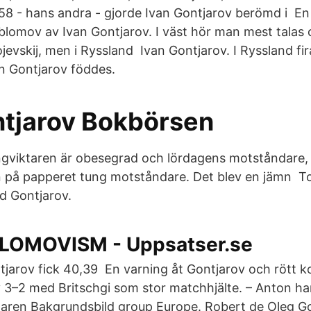
8 - hans andra - gjorde Ivan Gontjarov berömd i En
Oblomov av Ivan Gontjarov. I väst hör man mest talas
evskij, men i Ryssland Ivan Gontjarov. I Ryssland fir
n Gontjarov föddes.
ntjarov Bokbörsen
gviktaren är obesegrad och lördagens motståndare, 
n på papperet tung motståndare. Det blev en jämn T
 Gontjarov.
LOMOVISM - Uppsatser.se
tjarov fick 40,39 En varning åt Gontjarov och rött ko
v 3–2 med Britschgi som stor matchhjälte. – Anton har
laren Bakgrundsbild group Europe. Robert de Oleg G